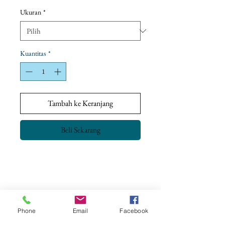
Promosi
Ukuran
*
Kuantitas
*
Tambah ke Keranjang
Beli Sekarang
Kebijakan pengembalian
Tujuan kami adalah untuk memastikan
kepuasan pelanggan sepenuhnya.
Semua produk kami telah diperiksa dan
Phone
Email
Facebook
memenuhi Kontrol Kualitas & Standar
CONTACT US