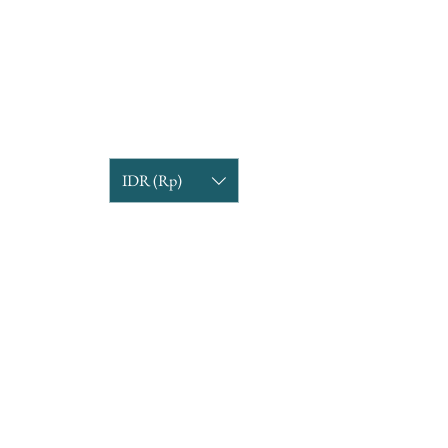
IDR (Rp)
COMPANY INFORMATION
Find us
Custom Order
om
Delivery Partners
CUSTOMER CARE
Return & Exchange
Terms & Condition