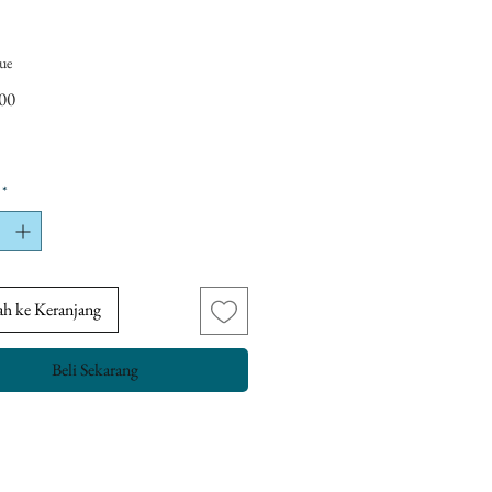
ue
Harga
00
*
h ke Keranjang
Beli Sekarang