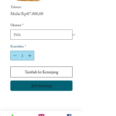
Talenan
Harga
Mulai
Rp87.000,00
Promosi
Ukuran
*
Kuantitas
*
Tambah ke Keranjang
Beli Sekarang
Kebijakan pengembalian
Tujuan kami adalah untuk memastikan