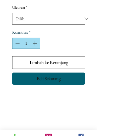
Promosi
Ukuran
*
Kuantitas
*
Tambah ke Keranjang
Beli Sekarang
Kebijakan pengembalian
Tujuan kami adalah untuk memastikan