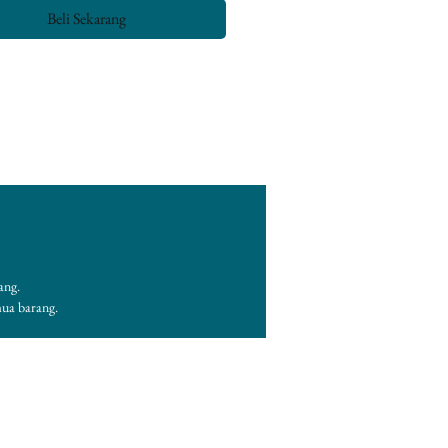
Beli Sekarang
ang.
mua barang.