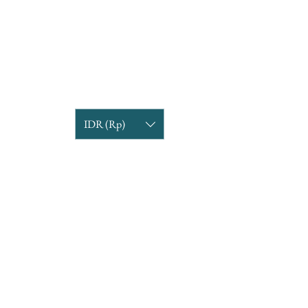
IDR (Rp)
COMPANY INFORMATION
Find us
Custom Order
om
Delivery Partners
CUSTOMER CARE
Return & Exchange
Terms & Condition