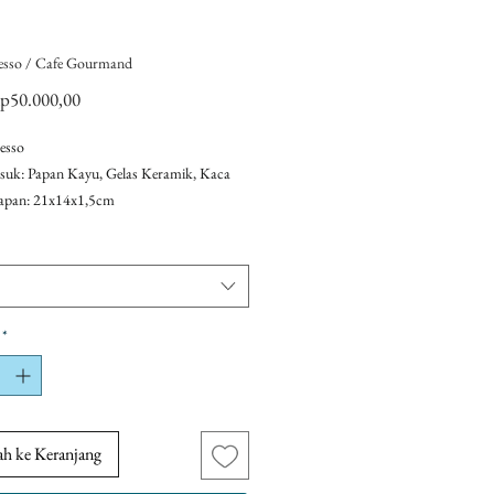
resso / Cafe Gourmand
Harga
p50.000,00
Promosi
esso
suk: Papan Kayu, Gelas Keramik, Kaca
apan: 21x14x1,5cm
bang: 5cm untuk kaca / 5,5cm untuk
cup
urmand
suk: Papan Kayu, Gelas Keramik, Kaca
apan: 29x18x1,5cm
*
bang: 5cm untuk gelas / 6,5cm untuk
appucino
h ke Keranjang