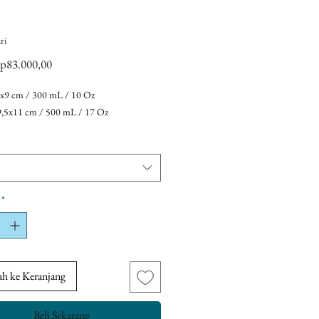
ri
Harga
p83.000,00
Promosi
8x9 cm / 300 mL / 10 Oz
9,5x11 cm / 500 mL / 17 Oz
*
h ke Keranjang
Beli Sekarang