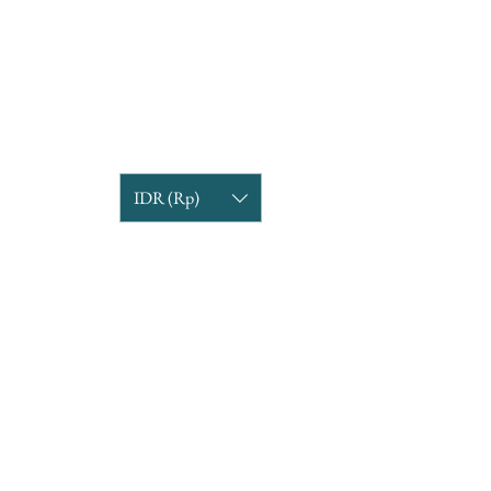
IDR (Rp)
COMPANY INFORMATION
Find us
Custom Order
om
Delivery Partners
CUSTOMER CARE
Return & Exchange
Terms & Condition