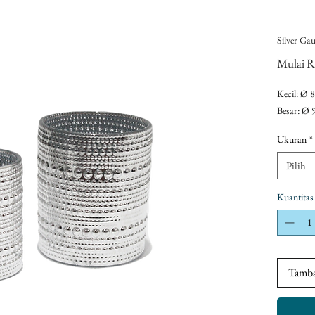
Silver Gau
Mulai
R
Kecil: Ø 
Besar: Ø 
Ukuran
*
Pilih
Kuantitas
Tamba